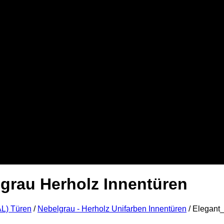
lgrau Herholz Innentüren
AL) Türen
/
Nebelgrau - Herholz Unifarben Innentüren
/
Elegant_