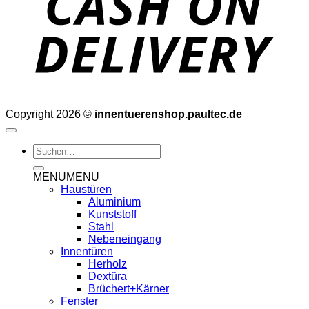
Copyright 2026 ©
innentuerenshop.paultec.de
Suchen
nach:
MENU
MENU
Haustüren
Aluminium
Kunststoff
Stahl
Nebeneingang
Innentüren
Herholz
Dextüra
Brüchert+Kärner
Fenster