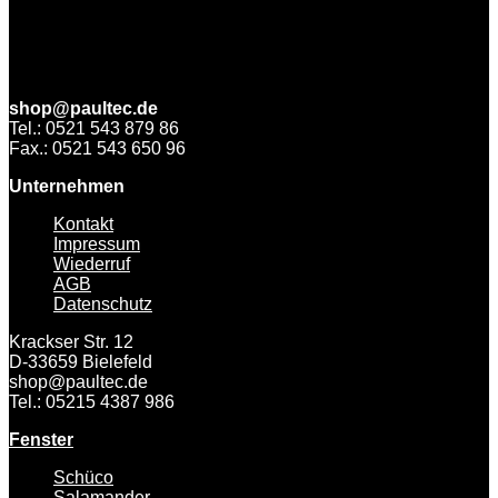
shop@paultec.de
Tel.: 0521 543 879 86
Fax.: 0521 543 650 96
Unternehmen
Kontakt
Impressum
Wiederruf
AGB
Datenschutz
Krackser Str. 12
D-33659 Bielefeld
shop@paultec.de
Tel.: 05215 4387 986
Fenster
Schüco
Salamander