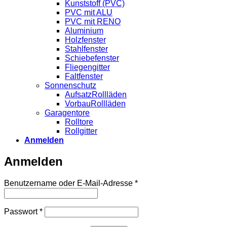
Kunststoff (PVC)
PVC mit ALU
PVC mit RENO
Aluminium
Holzfenster
Stahlfenster
Schiebefenster
Fliegengitter
Faltfenster
Sonnenschutz
AufsatzRollläden
VorbauRollläden
Garagentore
Rolltore
Rollgitter
Anmelden
Anmelden
Erforderlich
Benutzername oder E-Mail-Adresse
*
Erforderlich
Passwort
*