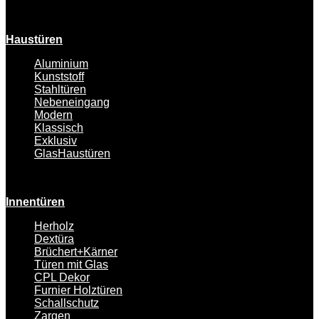
Haustüren
Aluminium
Kunststoff
Stahltüren
Nebeneingang
Modern
Klassisch
Exklusiv
GlasHaustüren
Innentüren
Herholz
Dextüra
Brüchert+Kärner
Türen mit Glas
CPL Dekor
Furnier Holztüren
Schallschutz
Zargen