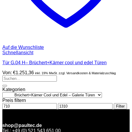
Auf die Wunschliste
Schnellansicht
Tür G.04 H– Brüchert+Kärner cool und edel Türen
Von:
€
1.251,36
inkl. 19% MwSt. zzgl. Versandkosten & Materialzuschlag
Suchen
nach:
Kategorien
Preis filtern
Min.
Max.
Filter
Preis
Preis
shop@paultec.de
Tel.: +49 (0) 521 543 651 00