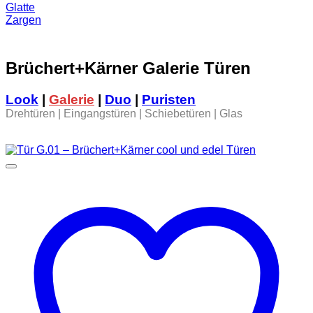
Glatte
Zargen
Brüchert+Kärner Galerie Türen
Look
|
Galerie
|
Duo
|
Puristen
Drehtüren | Eingangstüren | Schiebetüren | Glas