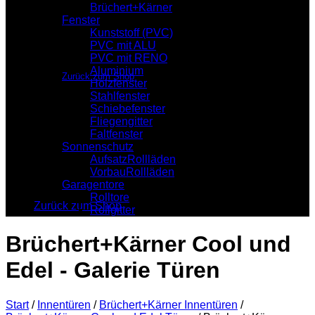
Brüchert+Kärner
Fenster
Kunststoff (PVC)
PVC mit ALU
Es befinden sich keine Produkte im Warenkorb.
PVC mit RENO
Aluminium
Zurück zum Shop
Holzfenster
Stahlfenster
Warenkorb
Schiebefenster
Fliegengitter
Faltfenster
Sonnenschutz
AufsatzRollläden
VorbauRollläden
Es befinden sich keine Produkte im Warenkorb.
Garagentore
Rolltore
Zurück zum Shop
Rollgitter
Brüchert+Kärner Cool und
Edel - Galerie Türen
Start
/
Innentüren
/
Brüchert+Kärner Innentüren
/