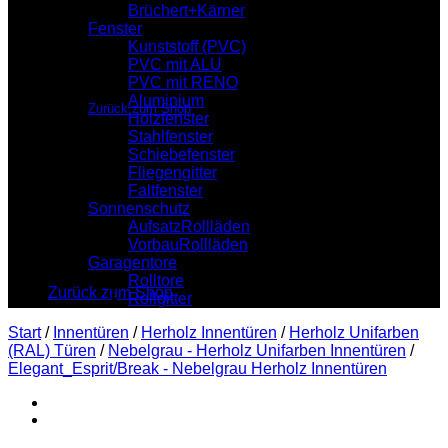
Brüchert+Kärner
Fenster
Kunststoff (PVC)
PVC mit ALU
Es befinden sich keine Produkte im Warenkorb.
PVC mit RENO
Aluminium
Zurück zum Shop
Holzfenster
Stahlfenster
Warenkorb
Schiebefenster
Fliegengitter
Faltfenster
Sonnenschutz
AufsatzRollläden
VorbauRollläden
Es befinden sich keine Produkte im Warenkorb.
Garagentore
Rolltore
Zurück zum Shop
Rollgitter
Start
/
Innentüren
/
Herholz Innentüren
/
Herholz Unifarben
(RAL) Türen
/
Nebelgrau - Herholz Unifarben Innentüren
/
Elegant_Esprit/Break - Nebelgrau Herholz Innentüren